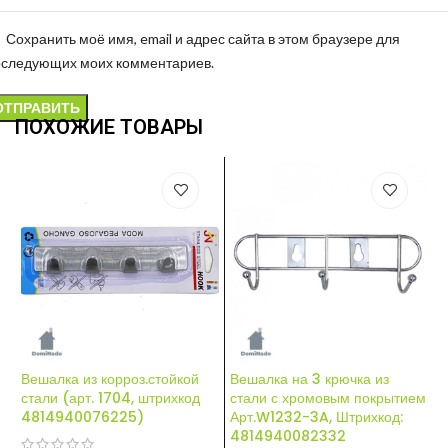
Сохранить моё имя, email и адрес сайта в этом браузере для
оследующих моих комментариев.
ПОХОЖИЕ ТОВАРЫ
Вешалка из корроз.стойкой
Вешалка на 3 крючка из
В
стали (арт. 1704, штрихкод
стали с хромовым покрытием
с
4814940076225)
Арт.W1232-3A, Штрихкод:
(
4814940082332
4