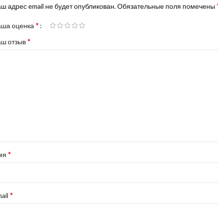
ш адрес email не будет опубликован.
Обязательные поля помечены
*
аша оценка
*
аш отзыв
*
мя
*
ail