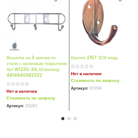
Вешалка на 3 крючка из
Крючок 2157 ЗСИ медь
К
стали с хромовым покрытием
з
Арт.W1232-3A, Штрихкод:
Нет в наличии
4814940082332
Н
Стоимость по запросу
С
Артикул:
01904
Нет в наличии
А
Стоимость по запросу
Артикул:
30282