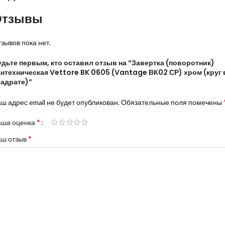
Отзывы
зывов пока нет.
удьте первым, кто оставил отзыв на “Завертка (поворотник)
антехническая Vettore BK 0605 (Vantage ВК02 СР) хром (круг 
вадрате)”
ш адрес email не будет опубликован.
Обязательные поля помечены
*
аша оценка
*
аш отзыв