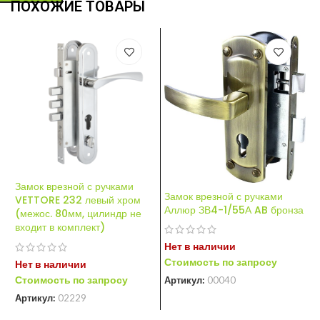
ПОХОЖИЕ ТОВАРЫ
Замок врезной с ручками
З
Замок врезной с ручками
VETTORE 232 левый хром
З
Аллюр ЗВ4-1/55А AB бронза
(межос. 80мм, цилиндр не
Р
входит в комплект)
к
Нет в наличии
Стоимость по запросу
Нет в наличии
Н
Стоимость по запросу
С
Артикул:
00040
Артикул:
02229
А