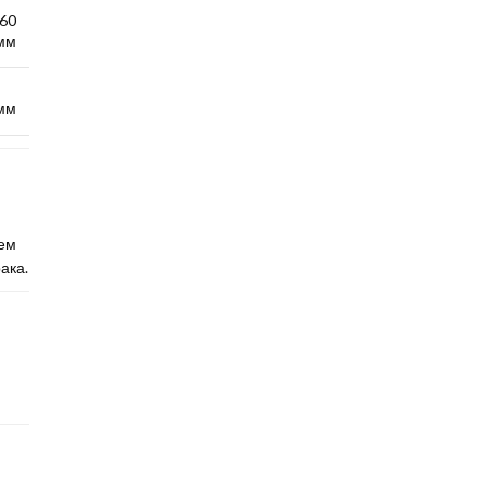
60
мм
мм
ем
ака.