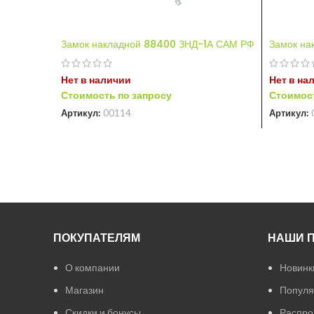
Замок накладной 88400 ЗНД-1А САМ РФ
Замок на
Нет в наличии
Нет в на
Стоимость по запросу
Стоимост
Артикул:
00114
Артикул:
ПОКУПАТЕЛЯМ
НАШИ 
О компании
Новинк
Магазин
Популя
Скидки и бонусы
Распро