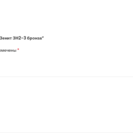
 Зенит ЗН2-3 бронза”
*
помечены