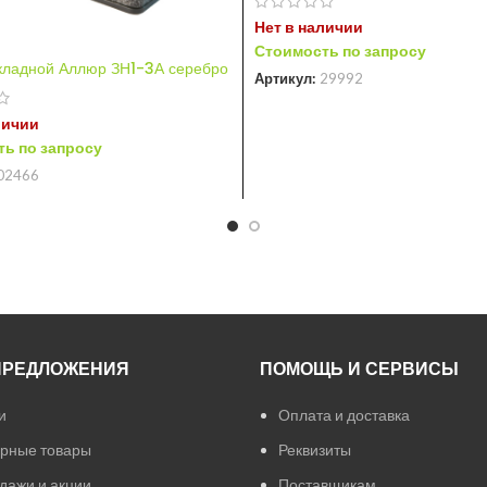
Нет в наличии
Стоимость по запросу
кладной Аллюр ЗН1-3А серебро
Артикул:
29992
личии
ь по запросу
02466
ПРЕДЛОЖЕНИЯ
ПОМОЩЬ И СЕРВИСЫ
и
Оплата и доставка
рные товары
Реквизиты
дажи и акции
Поставщикам