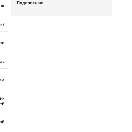
Поделиться:
 кг
ит
за
ав
мм
их
ей
ой