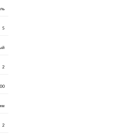
ль
5
ый
2
000
 мм
2