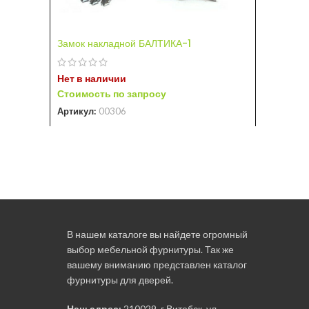
Замок на
Нет в на
Замок накладной БАЛТИКА-1
Стоимост
Артикул:
Нет в наличии
Стоимость по запросу
Артикул:
00306
В нашем каталоге вы найдете огромный
выбор мебельной фурнитуры. Так же
вашему вниманию представлен каталог
фурнитуры для дверей.
Наш адрес:
210029, г.Витебск, ул.