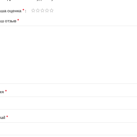
*
аша оценка
*
аш отзыв
*
мя
*
ail