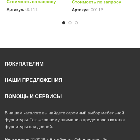
Стоимость по запросу
С
Стоимость по запросу
Артикул:
00111
А
Артикул:
00119
ПОКУПАТЕЛЯМ
НАШИ ПРЕДЛОЖЕНИЯ
ПОМОЩЬ И СЕРВИСЫ
В нашем каталоге вы найдете огромный выбор мебельной
фурнитуры. Так же вашему вниманию представлен каталог
фурнитуры для дверей.
Наш адрес:
210029, г.Витебск, ул. Офицерская, 2а