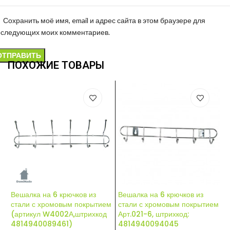
Сохранить моё имя, email и адрес сайта в этом браузере для
оследующих моих комментариев.
ПОХОЖИЕ ТОВАРЫ
Вешалка на 6 крючков из
Вешалка на 6 крючков из
В
стали с хромовым покрытием
стали с хромовым покрытием
с
(артикул W4002А,штрихкод
Арт.021-6, штрихкод:
А
4814940089461)
4814940094045
4