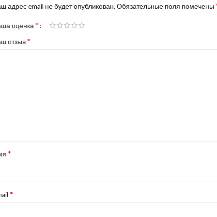
ш адрес email не будет опубликован.
Обязательные поля помечены
*
аша оценка
*
аш отзыв
*
мя
*
ail