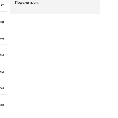
Поделиться:
 кг
юр
гун
 мм
мм
ой
ое