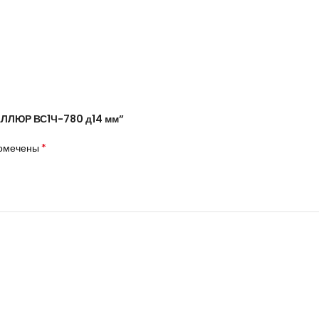
 АЛЛЮР ВС1Ч-780 д14 мм”
*
помечены