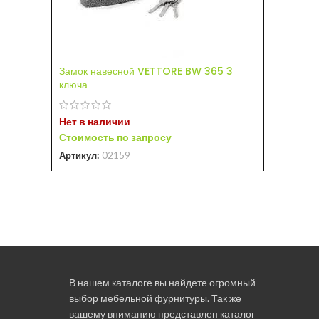
Замок навесной VETTORE BW 365 3
Замок на
ключа
Нет в на
Нет в наличии
Стоимост
Стоимость по запросу
Артикул:
Артикул:
02159
В нашем каталоге вы найдете огромный
выбор мебельной фурнитуры. Так же
вашему вниманию представлен каталог