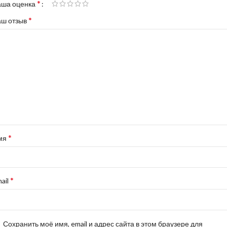
*
аша оценка
*
аш отзыв
*
мя
*
ail
Сохранить моё имя, email и адрес сайта в этом браузере для