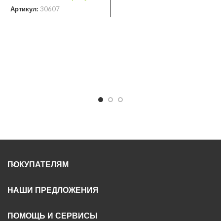
З
Артикул:
30607
с
0
х
Н
С
А
ПОКУПАТЕЛЯМ
НАШИ ПРЕДЛОЖЕНИЯ
ПОМОЩЬ И СЕРВИСЫ