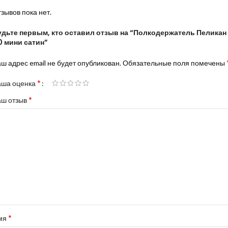
зывов пока нет.
удьте первым, кто оставил отзыв на “Полкодержатель Пеликан 
0 мини сатин”
ш адрес email не будет опубликован.
Обязательные поля помечены
*
аша оценка
*
аш отзыв
*
мя