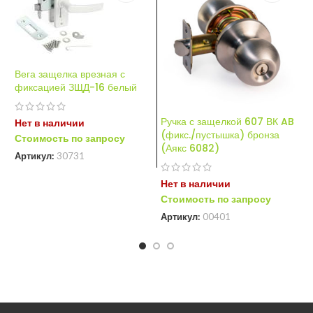
Вега защелка врезная с
фиксацией ЗЩД-16 белый
Ручка с защелкой 607 ВК AB
Р
Нет в наличии
(фикс./пустышка) бронза
(
Стоимость по запросу
(Аякс 6082)
6
Артикул:
30731
Нет в наличии
Н
Стоимость по запросу
С
Артикул:
00401
А