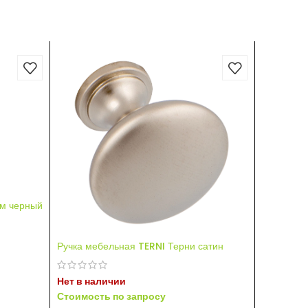
мм черный
Ручка мебельная TERNI Терни сатин
Цилиндро
(30+10+30
Нет в наличии
Стоимость по запросу
Нет в на