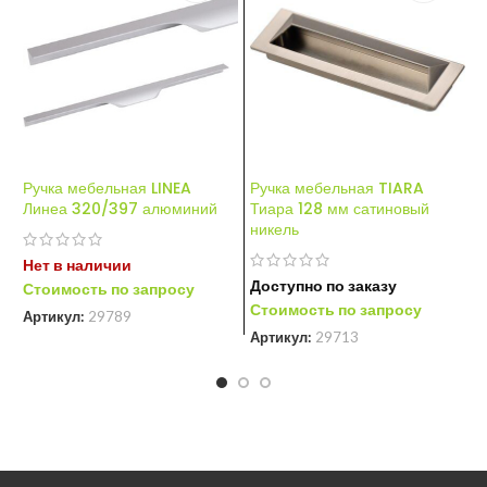
Ручка мебельная LINEA
Ручка мебельная TIARA
Р
Линеа 320/397 алюминий
Тиара 128 мм сатиновый
м
никель
Нет в наличии
Д
Доступно по заказу
Стоимость по запросу
С
Стоимость по запросу
Артикул:
29789
А
Артикул:
29713