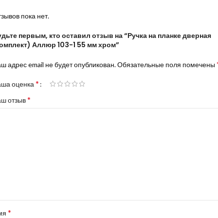
зывов пока нет.
дьте первым, кто оставил отзыв на “Ручка на планке дверная
комплект) Аллюр 103-1 55 мм хром”
ш адрес email не будет опубликован.
Обязательные поля помечены
*
аша оценка
*
аш отзыв
*
мя