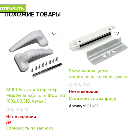
ПОХОЖИЕ ТОВАРЫ
Балконная защелка
О
магнитная для пластик двери
р
с
3060 Нажимной гарнитур
Нет в наличии
Master бел.(аналог Stublina
Стоимость по запросу
1032.00.310, белый)
Н
Артикул:
01603
С
А
Нет в наличии
да
Стоимость по запросу