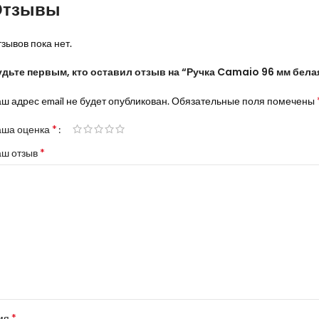
Отзывы
зывов пока нет.
удьте первым, кто оставил отзыв на “Ручка Camaio 96 мм бела
ш адрес email не будет опубликован.
Обязательные поля помечены
*
аша оценка
*
аш отзыв
*
мя