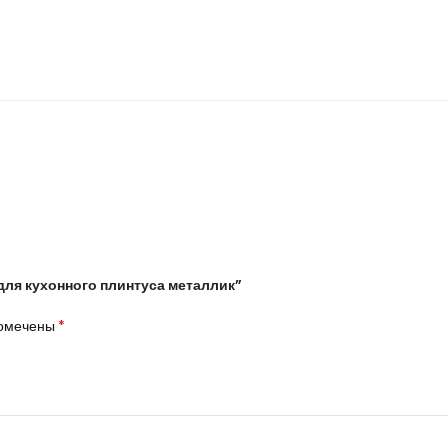
для кухонного плинтуса металлик”
*
помечены