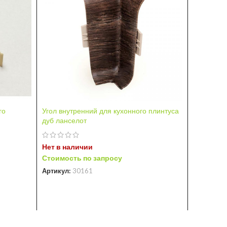
Угол внут
бежевый
го
Угол внутренний для кухонного плинтуса
Нет в на
дуб ланселот
Стоимост
Артикул:
Нет в наличии
Стоимость по запросу
Артикул:
30161