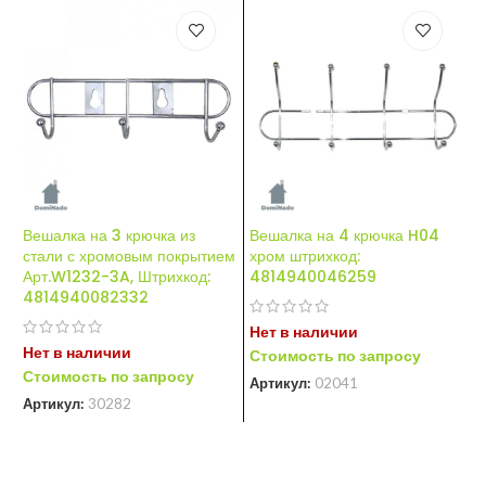
Вешалка на 3 крючка из
Вешалка на 4 крючка H04
В
стали с хромовым покрытием
хром штрихкод:
с
Арт.W1232-3A, Штрихкод:
4814940046259
(
4814940082332
4
Нет в наличии
Нет в наличии
Н
Стоимость по запросу
Стоимость по запросу
С
Артикул:
02041
Артикул:
30282
А