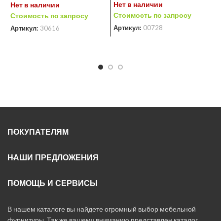
Нет в наличии
Нет в наличии
С
Стоимость по запросу
Стоимость по запросу
А
Артикул:
00728
Артикул:
30616
ПОКУПАТЕЛЯМ
НАШИ ПРЕДЛОЖЕНИЯ
ПОМОЩЬ И СЕРВИСЫ
В нашем каталоге вы найдете огромный выбор мебельной
фурнитуры. Так же вашему вниманию представлен каталог