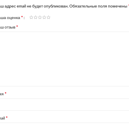
ш адрес email не будет опубликован.
Обязательные поля помечены
*
аша оценка
*
аш отзыв
*
мя
*
ail