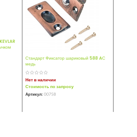
 KEVLAR
зычком
Шариковы
Стандарт Фиксатор шариковый 588 AС
медь
Нет в на
Стоимост
Артикул:
Нет в наличии
Стоимость по запросу
Артикул:
00758