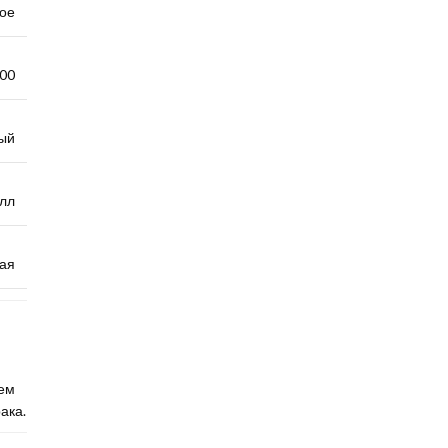
ое
000
ый
лл
ая
ем
ака.