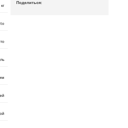
Поделиться:
 кг
to
ото
аль
мм
ей
ой