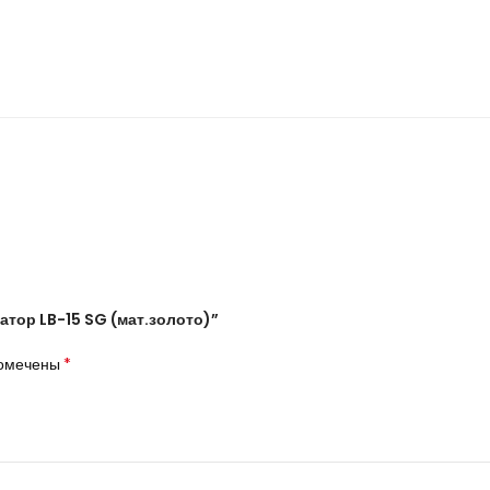
и
тор LB-15 SG (мат.золото)”
*
помечены