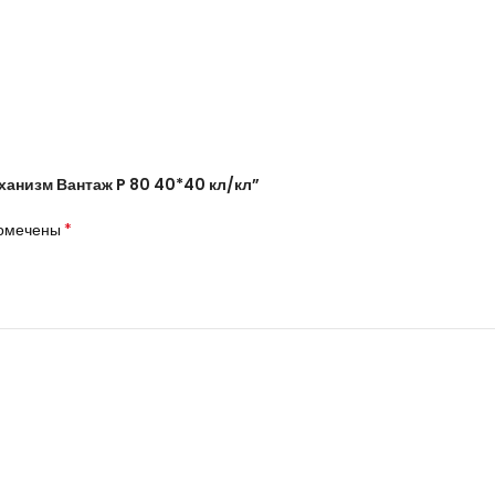
ханизм Вантаж P 80 40*40 кл/кл”
*
помечены