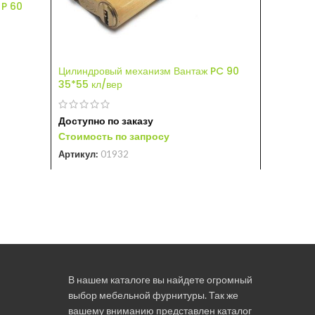
 P 60
Цилиндро
10280 мм 
Цилиндровый механизм Вантаж PC 90
35*55 кл/вер
Нет в на
Стоимост
Артикул:
Доступно по заказу
Стоимость по запросу
Артикул:
01932
В нашем каталоге вы найдете огромный
выбор мебельной фурнитуры. Так же
вашему вниманию представлен каталог