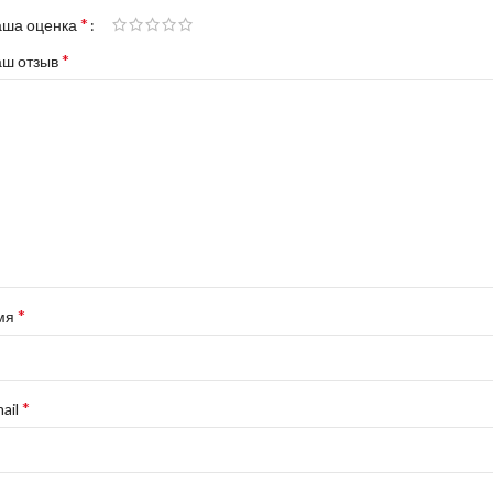
*
аша оценка
*
аш отзыв
*
мя
*
ail